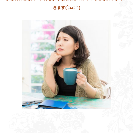
きます(´;ω;｀)