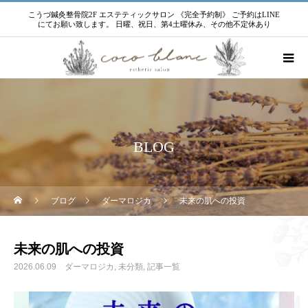
こうづ鍼灸整骨院2F エステティックサロン 《完全予約制》 ご予約はLINE
にてお願い致します。 日曜、祝日、第4土曜休み、その他不定休あり
BLOG
ブログ
ダーマロジカ
未来の肌への投資
未来の肌への投資
2026.06.09
ダーマロジカ
未分類
記事一覧