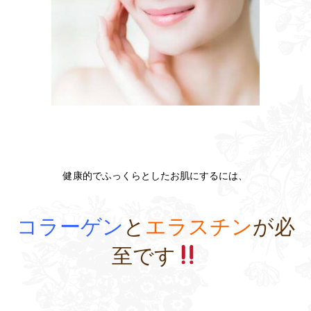
健康的でふっくらとしたお肌にするに
は、
コラーゲン
と
エラスチン
が必
至です