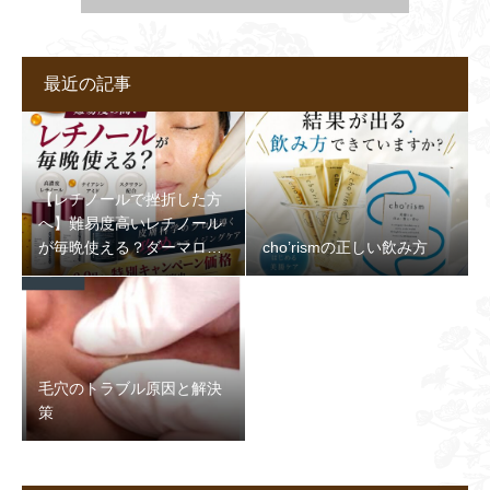
最近の記事
【レチノールで挫折した方
へ】難易度高いレチノール
が毎晩使える？ダーマロジ
cho’rismの正しい飲み方
カ最新セラムが凄すぎる理
由
毛穴のトラブル原因と解決
策