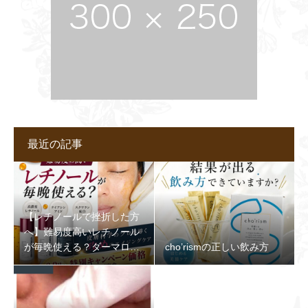
最近の記事
【レチノールで挫折した方
へ】難易度高いレチノール
が毎晩使える？ダーマロジ
cho’rismの正しい飲み方
カ最新セラムが凄すぎる理
由